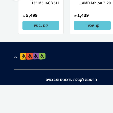
AMD Athlon 7120...
13″ M5 ‎16GB 512...
רובוט
5,499
1,439
₪
₪
קנו עכשיו
קנו עכשיו
הרשמה לקבלת עדכונים ומבצעים
אני מאשר/ת את
תנאי השימוש
ו
מדיניות הפרטיות
של zap.
להורדת האפליקציה