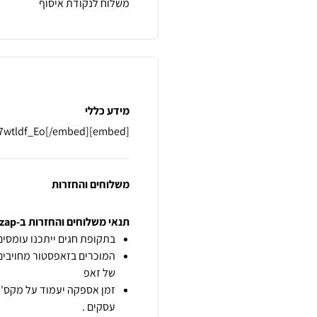
משלוח לנקודת איסוף
מידע כללי
[embed]https://youtu.be/OJ7wtldf_Eo[/embed]
משלוחים והחזרות
תנאי משלוחים והחזרות ב-zap
בתקופת חגים ייתכנו עומסים 
המוכרים בזאפסטור מחויבים
של זאפ
זמן אספקה יעמוד על מקס' 7 ימי עסקים מיום הזמנה,
עסקים .