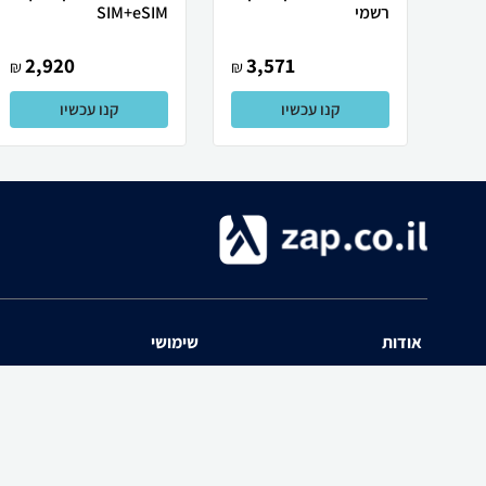
רשמי
SIM+eSIM
2,920
3,571
₪
₪
קנו עכשיו
קנו עכשיו
אודות
שימושי
השוואת מחירים zap אודות
שאלות ותשובות
תנאי שימוש
מדריך חנויות
האיזור האישי
נפילת מחירים
יצירת קשר
כל הקטגוריות