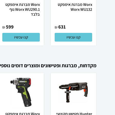
Worx ‏מברגת אימפקט
Worx ‏מברגת אימפקט
Worx WU132
Worx WU290.1 גוף
בלבד
599
631
₪
₪
קנו עכשיו
קנו עכשיו
מקדחות, מברגות ופטישונים ומוצרים דומים נוספי
Hunter פטישון מקצועי
Worx מברגת אימפקט