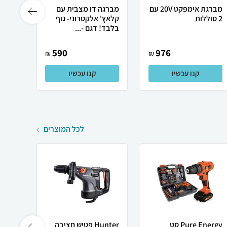
מברגת אימפקט 20V עם
מברגה דו מצבית עם
2 סוללות
קלאץ' אלקטרוני- גוף
סוללה 2A ומ
בלבד! דגם -...
590
976
₪
₪
קנו עכשיו
קנו עכשיו
לכל המוצרים
Pure Energy סט
Hunter פטיש חציבה