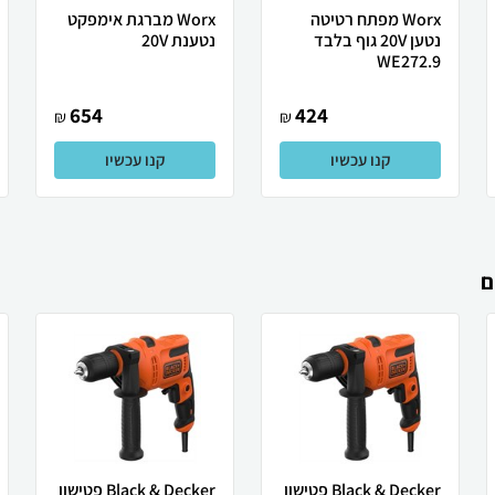
Worx מפתח רטיטה
Worx מברגת אימפקט
נטען 20V גוף בלבד
נטענת 20V
WE272.9
654
424
₪
₪
קנו עכשיו
קנו עכשיו
ם
Black & Decker פטישון
Black & Decker פטישון