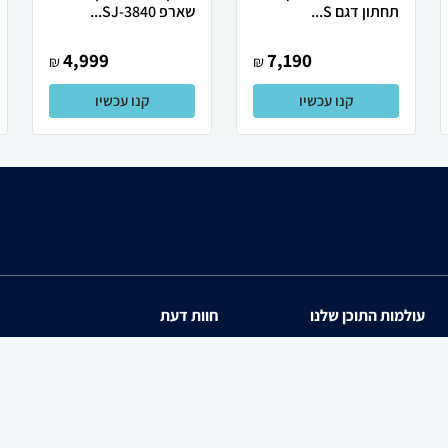
תחתון דגם S...
שארפ SJ-3840...
4,999
7,190
₪
₪
קנו עכשיו
קנו עכשיו
עולמות התוכן שלנו
חוות דעת
תיירות
iPhone 17
סופרמרקטים
Galaxy S26 Ultra SM-S94
מוצרים מבוקשים
iPhone 17 Pro
PowerShot SX740 HS
zap cars