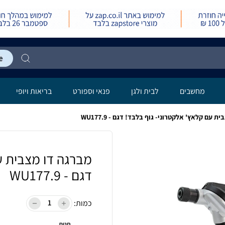
מחשבים
לבית ולגן
פנאי וספורט
בריאות ויופי
 עם קלאץ' אלקטרוני- גוף בלבד! דגם - WU177.9
מברגה דו מצבית ע
דגם - WU177.9
כמות:
חנות