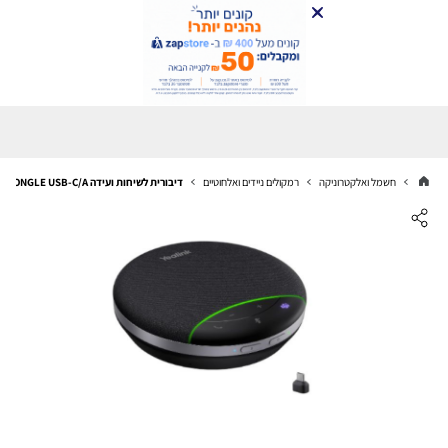
חשמל ואלקטרוניקה
רמקולים ניידים ואלחוטיים
דיבורית לשיחות ועידה YEALINK SP92 WITH DONGLE USB-C/A