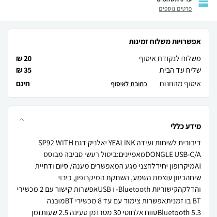
פרטים נוספים
אפשרויות משלוח זמינות
משלוח לנקודת איסוף
20 ₪
שליח עד הבית
35 ₪
איסוף מהחנות
חינם
כתובת לאיסוף
מידע כללי
דיבורית לשיחות ועידה YEALINK יאלניק דגם SP92 WITH
DONGLE USB-C/Aמאפיינים:ביטול רעשי סביבה מבוסס
AIמיקרופון יחידלחצני מגע המאפשרים מענה/ סיום ודחיית
שיחהכיוון עוצמת השמע, השתקת המיקרופון, כיבוי
והדלקהקישוריות Bluetooth- ו USBאפשרות קישור עם 2 מכשירי
BT בו זמניתאפשרות צימוד עם עד 8 מכשירי BTמובנה
Bluetooth 5.3טווח אלחוטי 30 מטרזמן טעינה 2.5 שעותזמן