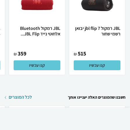
JBL רמקול jbl flip 7 יבואן
JBL רמקול Bluetooth
רשמי שחור
אלחוטי נייד JBL Flip...
6
359
515
₪
₪
קנו עכשיו
קנו עכשיו
לכל המוצרים
חשבנו שהמוצרים האלה יעניינו אותך
₪
410
קניה מהירה
הוספה לעגלה
20 ₪ למשלוח