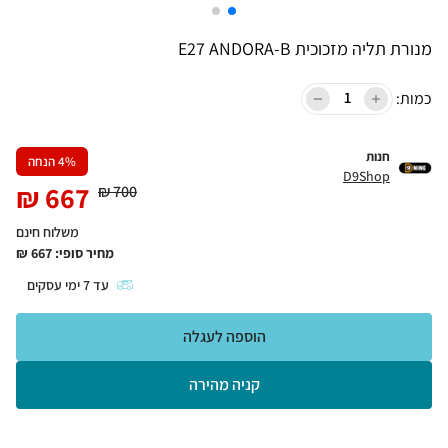
מנורת תליה מזכוכית E27 ANDORA-B
כמות:
חנות
% הנחה
4
D9Shop
₪
667
₪
700
משלוח חינם
מחיר סופי:
667
₪
עד
7
ימי עסקים
הוספה לעגלה
קניה מהירה