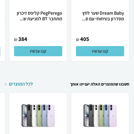
Dream Baby שער לחץ
PegPerego קליפס זיכרון
מסדרון בטיחותי עם ס...
מתחבר BT למניעת ש...
XL
384
405
₪
₪
קנו עכשיו
קנו עכשיו
לכל המוצרים
חשבנו שהמוצרים האלה יעניינו אותך