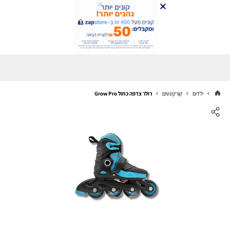
ילדים
קורקינטים
רולר צדפה כחול Grow Pro