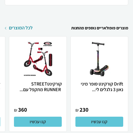
לכל המוצרים
מוצרים פופולאריים נוספים מהחנות
Drift קורקינט סופר מיני
קורקינט‭ ‬STREET
נאון 3 גלגלים לי...
RUNNER‭ ‬ ‬מתקפל‭ ‬עם‭...
ל
360
230
₪
₪
קנו עכשיו
קנו עכשיו