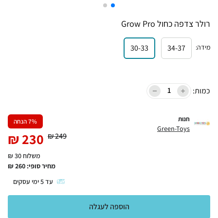
רולר צדפה כחול Grow Pro
מידה
:
34-37
30-33
כמות:
חנות
% הנחה
7
Green-Toys
₪
230
₪
249
משלוח 30 ₪
מחיר סופי:
260
₪
עד
5
ימי עסקים
הוספה לעגלה