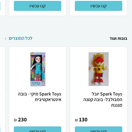
קנו עכשיו
קנו עכשיו
לכל המוצרים
בובות ועוד
Spark Toys יובל
Spark Toys מיקי - בובה
המבולבל- בובה קטנה
אינטראקטיבית
י
מנגנת
230
130
₪
₪
קנו עכשיו
קנו עכשיו