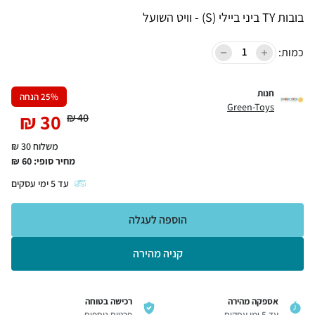
בובות TY ביני ביילי (S) - וויט השועל
כמות:
חנות
% הנחה
25
Green-Toys
₪
30
₪
40
משלוח 30 ₪
מחיר סופי:
60
₪
עד
5
ימי עסקים
הוספה לעגלה
קניה מהירה
אספקה מהירה
רכישה בטוחה
עד 5 ימי עסקים
פרטים נוספים