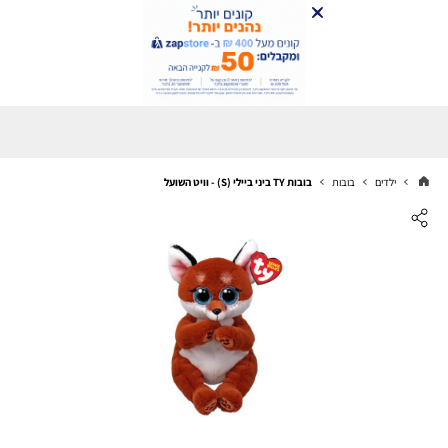
ילדים
בובות
בובות TY ביני ביילי (S) - וויט השועל