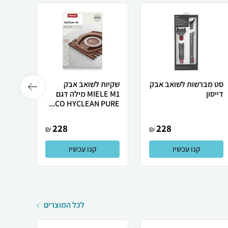
סט מברשות לשואב אבק
שקיות לשואב אבק
דייסון
MIELE M1 מילה דגם
לניקו
CO HYCLEAN PURE...
ניקוי Bi...
228
228
₪
₪
קנו עכשיו
קנו עכשיו
לכל המוצרים