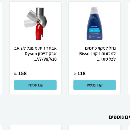
נוזל לניקוי כתמים
אביזר זוית מעוגל לשואב
למכונות ניקוי Bissell
אבק דייסון Dyson
לכל סוגי ...
V7/V8/V10...
158
118
₪
₪
קנו עכשיו
קנו עכשיו
ם נוספים