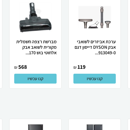
ערכת אביזרים לשואבי
מברשת רצפה חשמלית
אבק DYSON דייסון דגם
מקורית לשואב אבק
913049-0...
אלחוטי בוש 170...
568
119
₪
₪
קנו עכשיו
קנו עכשיו