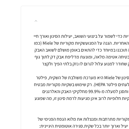
וש שקיות Miele מקוריות כדי לשמור על ביצועי השואב, יעילות הסינון ואורך חיי
המנוע, וכן כדי לשמור על תנאי האחריות. הגנה על המנועשקיות מקוריות של Miele (כמו
דרת HyClean 3D Efficiency) תוכננו במיוחד כדי להתאים באופן מושלם לשואב האבק
טיחה אטימה מלאה, ומונעת מדליפת אבק דק לתוך גוף
חודר למנוע עלול לגרום לו נזק בלתי הפיך ולקצר
ביצועי סינון ואוויר נקימערכת הסינון של Miele היא מערכת משולבת של השקית, פילטר
הגנה על המנוע ופילטר יציאה (לעתים פילטר HEPA). רק שימוש בשקיות מקוריות מבטיח
שהמערכת כולה תפעל בתיאום ותסנן למעלה מ-99.9% מחלקיקי האבק והאלרגנים
ת חלופיות לרוב אינן מגיעות לרמת סינון זו, מה שפוגע
ל נפח מלא: שקיות ה-3D המקוריות מתרחבות ומנצלות את מלוא הנפח הפנימי של
ל וארוך יותר בכל שקית.סגירה אוטומטית היגיינית: