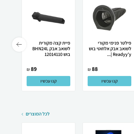
פילטר פנימי מקורי
פיית קצה מקורית
מברש
לשואב אבק אלחוטי בוש
לשואב אבק BHN24L
Readyy'y |...
בוש 12014110
2566
89
88
₪
₪
קנו עכשיו
קנו עכשיו
לכל המוצרים