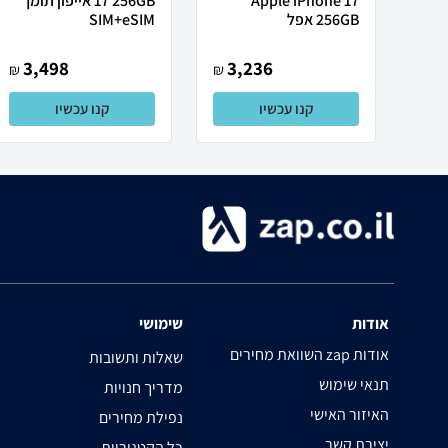
Apple iPhone 17
17 256GB אייפון תומך
256GB אפל
SIM+eSIM
3,498
3,236
₪
₪
קנו עכשיו
קנו עכשיו
אודות
שימושי
השוואת מחירים zap אודות
שאלות ותשובות
תנאי שימוש
מדריך חנויות
האיזור האישי
נפילת מחירים
יצירת קשר
כל הקטגוריות