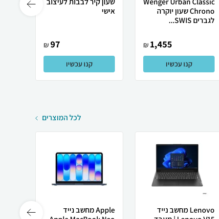
Wenger Urban Classic
שעון קיר לבבות לעיצוב
שלט ה
Chrono שעון יוקרה
אישי
תפילו
לגברים SWIS...
97
1,455
₪
₪
קנו עכשיו
קנו עכשיו
לכל המוצרים
Lenovo מחשב נייד
Apple מחשב נייד