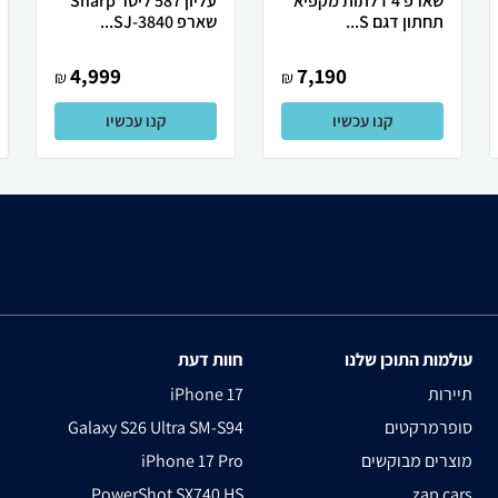
שארפ 4 דלתות מקפיא
עליון 587 ליטר Sharp
תחתון דגם S...
שארפ SJ-3840...
4,999
7,190
₪
₪
קנו עכשיו
קנו עכשיו
עולמות התוכן שלנו
חוות דעת
תיירות
iPhone 17
סופרמרקטים
Galaxy S26 Ultra SM-S94
מוצרים מבוקשים
iPhone 17 Pro
PowerShot SX740 HS
zap cars