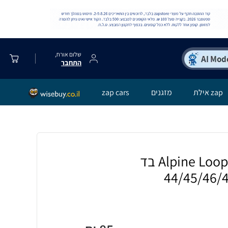
שלום אורח,
התחבר
zap אילת
מזגנים
zap cars
רצועה לאפל ווטש Alpine Loop בד
44/45/46/