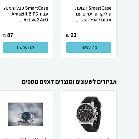
SmartCase רצועת
SmartCase כבל טעינה
סיליקון פרימיום עם
עבור Amazfit BIP6
אבזם לאפל ווטש ...
Active2 Acti...
87
92
₪
₪
קנו עכשיו
קנו עכשיו
אביזרים לשעונים ומוצרים דומים נוספים