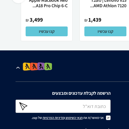
Lenovo V15 | מעבד
Apple MacBook Neo
רובוט
AMD Athlon 7120...
A18 Pro Chip 6-C...
0 ULTRA
3,499
1,439
₪
₪
קנו עכשיו
קנו עכשיו
הרשמה לקבלת עדכונים ומבצעים
אני מאשר/ת את
תנאי השימוש
ו
מדיניות הפרטיות
של zap.