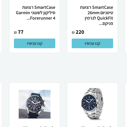
SmartCase רצועת
SmartCase רצועת
טיטניום 26mm
סיליקון לשעוני Garmin
QuickFit לגרמין
Forerunner 4...
פניקס...
77
220
₪
₪
קנו עכשיו
קנו עכשיו