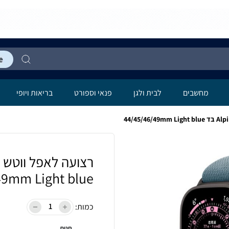
מחשבים
לבית ולגן
פנאי וספורט
בריאות ויופי
49mm Light blue
כמות:
חנות