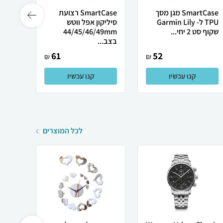
SmartCase מגן מסך
SmartCase רצועת
TPU ל- Garmin Lily
סיליקון אפל ווטש
שקוף סט 2 יחי...
44/45/46/49mm
22mm סוגר מג
בצב...
61
52
₪
₪
קנו עכשיו
קנו עכשיו
לכל המוצרים