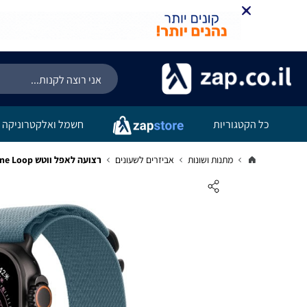
כל הקטגוריות
חשמל ואלקטרוניקה
מתנות ושונות
אביזרים לשעונים
רצועה לאפל ווטש Alpine Loop בד 44/45/46/49mm Light blue