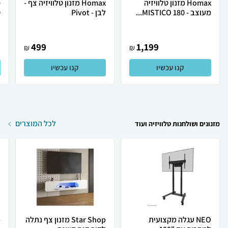
Homax מזנון טלוויזיה
Homax מזנון טלוויזיה צף -
מעוצב - MISTICO 180...
לבן - Pivot
ט
499
1,199
₪
₪
קנו עכשיו
קנו עכשיו
לכל המוצרים
מזנונים ושולחנות טלוויזיה ועוד
NEO עגלה מקצועית
Star Shop מזנון צף נתלה