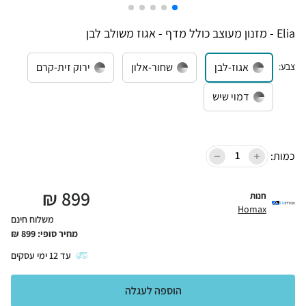
Elia - מזנון מעוצב כולל מדף - אגוז משולב לבן
צבע
:
אגוז-לבן
שחור-אלון
ירוק זית-קרם
דמוי שיש
כמות:
₪
899
חנות
Homax
משלוח חינם
מחיר סופי:
899
₪
עד
12
ימי עסקים
הוספה לעגלה