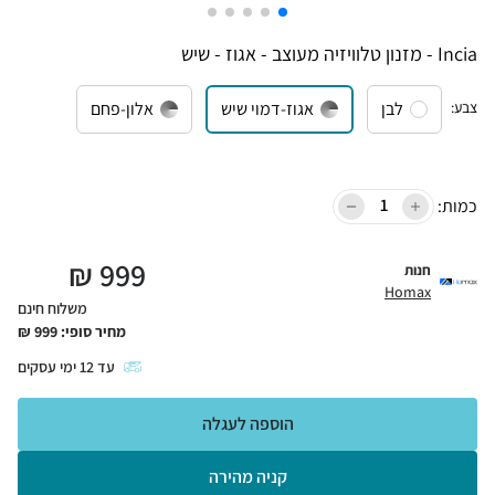
Incia - מזנון טלוויזיה מעוצב - אגוז - שיש
צבע
:
לבן
אגוז-דמוי שיש
אלון-פחם
כמות:
₪
999
חנות
Homax
משלוח חינם
מחיר סופי:
999
₪
עד
12
ימי עסקים
הוספה לעגלה
קניה מהירה