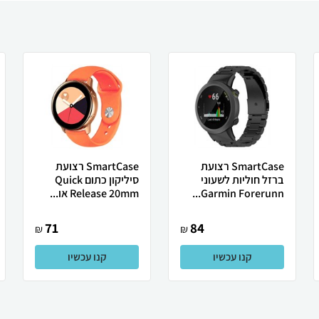
SmartCase רצועת
SmartCase רצועת
ברזל חוליות לשעוני
סיליקון כתום Quick
Garmin Forerunn...
Release 20mm או...
71
84
₪
₪
קנו עכשיו
קנו עכשיו