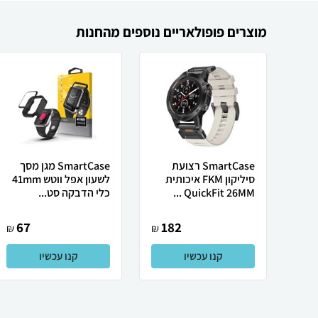
מוצרים פופולאריים נוספים מהחנות
SmartCase רצועת
SmartCase מגן מסך
סיליקון FKM איכותית
לשעון אפל ווטש 41mm
QuickFit 26MM ...
כלי הדבקה סט...
67
182
₪
₪
קנו עכשיו
קנו עכשיו