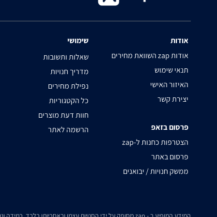
אודות
שימושי
השוואת מחירים zap אודות
שאלות ותשובות
תנאי שימוש
מדריך חנויות
האיזור האישי
נפילת מחירים
יצירת קשר
כל הקטגוריות
חוות דעת מוצרים
פרסום בזאפ
הרשמה לאתר
zap-הצטרפות כחנות ל
פרסום באתר
ממשק חנויות / יבואנים
המידע המופיע ב - zap מסופק על ידי החנויות עצמן ובאחריותן בלבד. במידה ונתקלת בבעיה כלשהי בנתונים המוצגים באתר, אנא שלח אלינו הודעה ואנו נטפל בעניין.