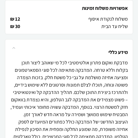
אפשרויות משלוח זמינות
משלוח לנקודת איסוף
12 ₪
שליח עד הבית
30 ₪
מידע כללי
מדבקת ואקום פתרון אולטימטיבי לכל מי שאוהב ליצור תוכן
בקלות וללא טרחה. המדבקה מתאימה לכל סוגי הסמארטפונים
ומציעה אחיזה מושלמת על גבי כל משטח חלק. בזכות הצמדה
פשוטה ונוחה, תוכלו לצלם תמונות וסרטונים ללא שימוש בידיים,
ולהתרכז ביצירת התוכן שלכם. תהליך ההדבקה קל ואינטואיטיבי
– פשוט מצמידים את המדבקה לגב הטלפון, והיא נצמדת בוואקום
חזק למשטח הרצוי. בנוסף, המדבקה עשויה מחומר איכותי ועמיד,
המבטיח שימוש ממושך ושמירה על מראה חדש לאורך זמן.
העיצוב החדשני של המדבקה כולל כפתורים המיועדים לספק
אחיזה משופרת, מה שמונע החלקה ומפחית את הסיכון לנפילת
הטלפון. המדבקה מתאימה לכל סוגי המכשירים, כולל טאבלטים,