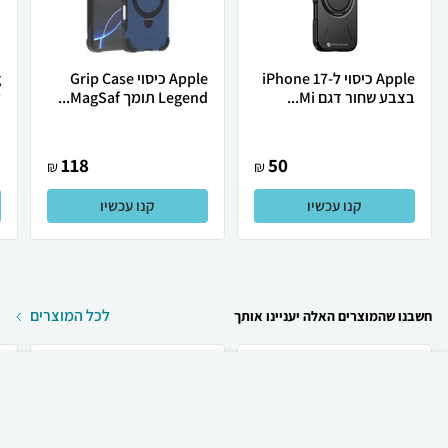
Apple כיסוי ל-iPhone 17
Apple כיסוי Grip Case
בצבע שחור דגם Mi...
Legend תומך MagSaf...
ל
118
50
₪
₪
קנו עכשיו
קנו עכשיו
לכל המוצרים
חשבנו שהמוצרים האלה יעניינו אותך
₪
10
קניה מהירה
הוספה לעגלה
12 ₪ למשלוח