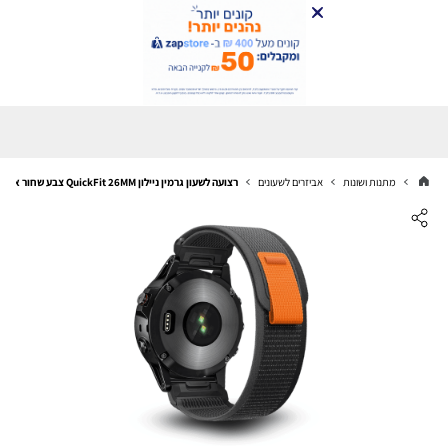
מתנות ושונות
אביזרים לשעונים
רצועה לשעון גרמין ניילון QuickFit 26MM צבע שחור אפור Trail Loop