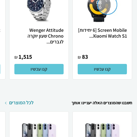
Screen Mobile [6 יחידות]
Wenger Attitude
c
Xiaomi Watch S1...
Chrono שעון יוקרה
o
לגברים...
1,515
83
₪
₪
קנו עכשיו
קנו עכשיו
לכל המוצרים
חשבנו שהמוצרים האלה יעניינו אותך