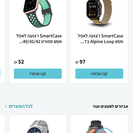
SmartCase רצועה לאפל
SmartCase רצועה לאפל
ווטש Alpine Loop בד...
ווטש ספורט 40/41/42...
א
52
97
₪
₪
קנו עכשיו
קנו עכשיו
לכל המוצרים
אביזרים לשעונים ועוד