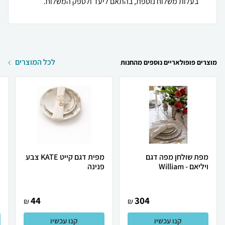
בעלות משלוח נוספת, בהתאם ליעד ולספק המשלוח.
לכל המוצרים
מוצרים פופולאריים נוספים מהחנות
מפת שולחן מפה דגם
מפית דגם קייט KATE צבע
ר
ויליאם - William
פנינה
44
304
₪
₪
קנו עכשיו
קנו עכשיו