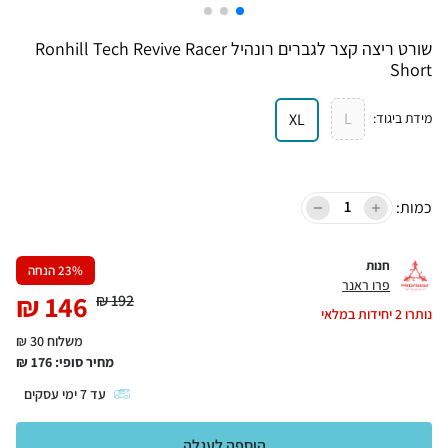
שורט ריצה קצר לגברים רונהיל Ronhill Tech Revive Racer
Short
L
מידת ביגוד
:
XL
כמות:
חנות
% הנחה
23
פרו ראנר
₪
146
₪
192
נותרו
2
יחידות במלאי
משלוח 30 ₪
מחיר סופי:
176
₪
עד
7
ימי עסקים
הוספה לעגלה