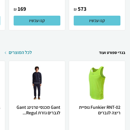
169
573
₪
₪
קנו עכשיו
קנו עכשיו
לכל המוצרים
בגדי ספורט ועוד
Funkier RNT-02 גופיית
Gant מכנסי טרנינג Gant
ג
ריצה לגברים
לגברים גזרת Regul...