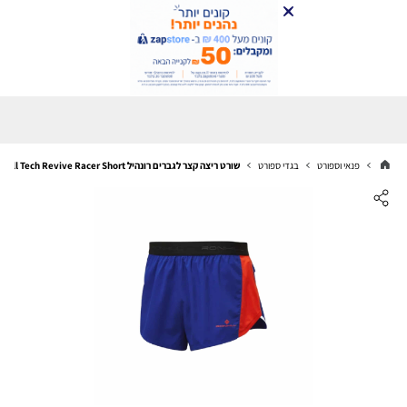
פנאי וספורט
בגדי ספורט
שורט ריצה קצר לגברים רונהיל Ronhill Tech Revive Racer Short