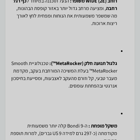
רוחב WIDE (2E) משופר:
הנעל תוכננה במיוחד ל
כף רגל
רחבה
, ומציעה מרחב גדול יותר באזור קופסת הבהונות,
מה שמשפר משמעותית את הנוחות ומפחית לחץ לאורך
ריצות ארוכות.
גלגול תנועה חלק (MetaRocker™):
טכנולוגיית Smooth
MetaRocker™ בעלת המשיכה המורחבת בעקב, מקדמת
מעבר טבעי, קל וזורם מהעקב לאצבעות, ומסייעת בחיסכון
אנרגטי ובהפחתת עומסים.
משקל מופחת :
ה-Bondi 9 קלה יותר משמעותית
מקודמתה (כ-297 גרם למידה 9 US גברים), למרות תוספת