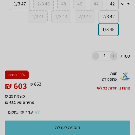
47 1/3
46 2/3
48
46
44
42
מידה
:
41 1/3
43 1/3
44 2/3
42 2/3
45 1/3
כמות:
חנות
% הנחה
30
ארוספורט
₪
603
₪
862
נותרו
1
יחידות במלאי
משלוח 29 ₪
מחיר סופי:
632
₪
עד
7
ימי עסקים
הוספה לעגלה