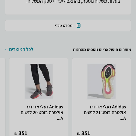
בעלות משלוח נוספת, בהתאם ליעד ולספק המשלוח.
מפרט טכני
לכל המוצרים
מוצרים פופולאריים נוספים מהחנות
Adidas נעלי אדידס
Adidas נעלי אדידס
אולטרה בוסט 21 לנשים
אולטרה בוסט 20 לנשים
מ
A...
A...
351
351
₪
₪