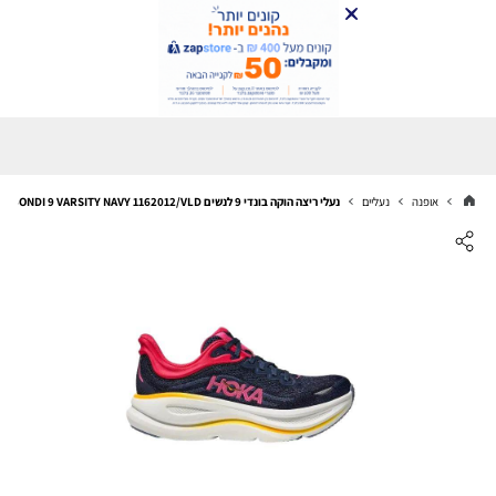
אופנה
נעליים
נעלי ריצה הוקה בונדי 9 לנשים Hoka BONDI 9 VARSITY NAVY 1162012/VLD