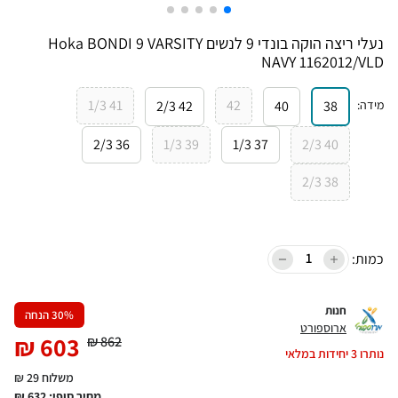
נעלי ריצה הוקה בונדי 9 לנשים Hoka BONDI 9 VARSITY
NAVY 1162012/VLD
41 1/3
42
מידה
:
38
40
42 2/3
36 2/3
39 1/3
37 1/3
40 2/3
38 2/3
כמות:
חנות
% הנחה
30
ארוספורט
₪
603
₪
862
נותרו
3
יחידות במלאי
משלוח 29 ₪
מחיר סופי:
632
₪