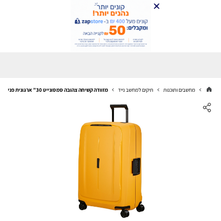
מחשבים ותוכנות
תיקים למחשב נייד
מזוודה קשיחה צהובה סמסונייט 30” ארגונית פנימית עיצוב אישי Samsonite Essens