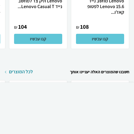
Lenovo מחשב נייד
Lenovo תיק צד למחשב
Lenovo 15.6 לפטופ
נייד Lenovo Casual T...
קאז'ו...
.
104
108
₪
₪
קנו עכשיו
קנו עכשיו
לכל המוצרים
חשבנו שהמוצרים האלה יעניינו אותך
₪
1,390
קניה מהירה
הוספה לעגלה
35 ₪ למשלוח
Apple טלפון סלולרי
Apple Apple iPhone 17
Apple iPhone 17
256GB אייפון יבואן...
ש