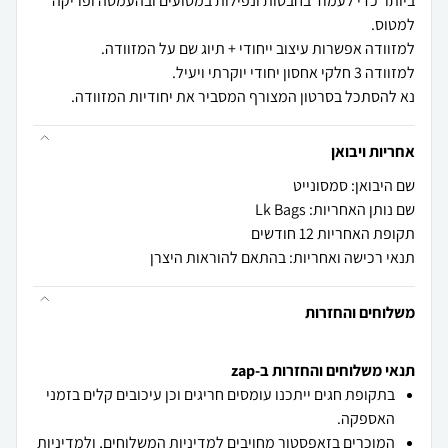
ביותר כדי לעמוד בחבטות ונפילות במסועים ובהעמסה ופריקה
נא להסתכל בסרטון המצורף המסביר את יחודיות המזוודה.
אחריות ויבואן
שם היבואן: סמסונייט
שם נותן האחריות: Lk Bags
תקופת האחריות 12 חודשים
תנאי רכישה ואחריות: בהתאם להוראות היצרן
משלוחים והחזרות
תנאי משלוחים והחזרות ב-zap
בתקופת חגים ייתכנו עומסים חריגים וכן עיכובים קלים בזמני
האספקה.
המוכרים בזאפסטור מחויבים
למדיניות המשלוחים
, ו
למדיניות