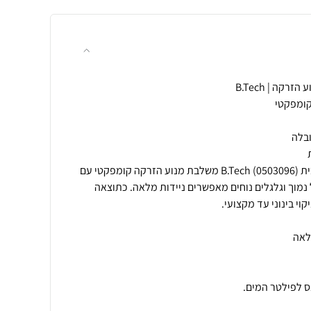
מכונת שטיפה D17 175BAR מבית B.Tech (0503096) משלבת מנוע הזרקה קומפקטי עם
נוסף, משקל נמוך וגלגלים נוחים מאפשרים ניידות מלאה. כתוצאה