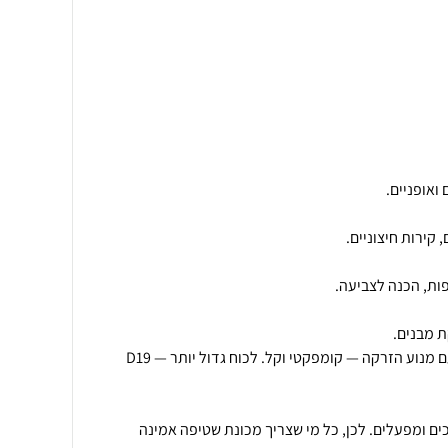
🔧 למה D17 ולא D19?ה-D17 עם מנוע הזרקה — קומפקטי וקל. לכוח גדול יותר — D19
כים ומפעלים. לכן, כל מי שצריך מכונת שטיפה אמינה