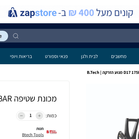
מחשבים
לבית ולגן
פנאי וספורט
בריאות ויופי
מכונת שטיפה D17 175BAR מנוע הזרקה | B.Tech
כמות:
חנות
Btech Tools