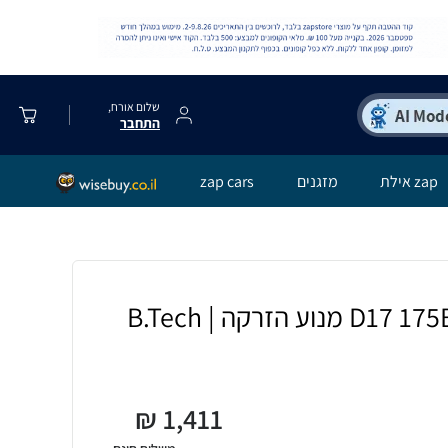
שלום אורח,
התחבר
zap אילת
מזגנים
zap cars
₪
1,411