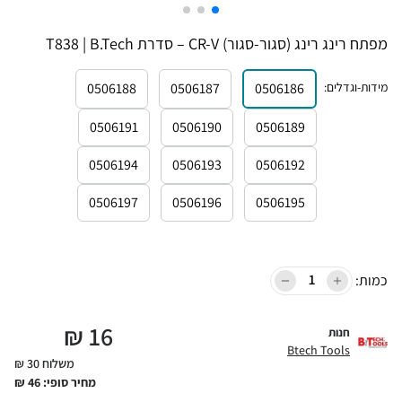
מפתח רינג רינג (סגור-סגור) CR-V – סדרת T838 | B.Tech
מידות-וגדלים
:
0506186
0506187
0506188
0506191
0506190
0506189
0506194
0506193
0506192
0506197
0506196
0506195
כמות:
₪
16
חנות
Btech Tools
משלוח 30 ₪
מחיר סופי:
46
₪