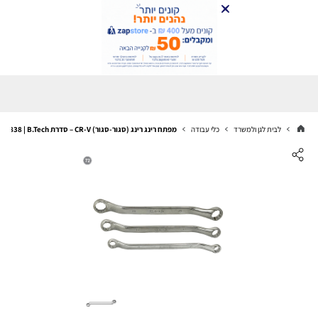
לבית לגן ולמשרד
כלי עבודה
מפתח רינג רינג (סגור-סגור) CR-V – סדרת T838 | B.Tech