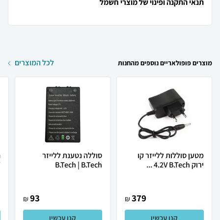
תנאי התקנה ופינוי של מוצרי חשמל
לכל המוצרים
מוצרים פופולאריים נוספים מהחנות
מטען סוללות ללייזר קו
סוללה נטענת ללייזר
ירוק 4.2V B.Tech ...
B.Tech | B.Tech
T
93
379
₪
₪
קנו עכשיו
קנו עכשיו