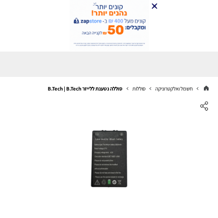
חשמל ואלקטרוניקה
סוללות
סוללה נטענת ללייזר B.Tech | B.Tech