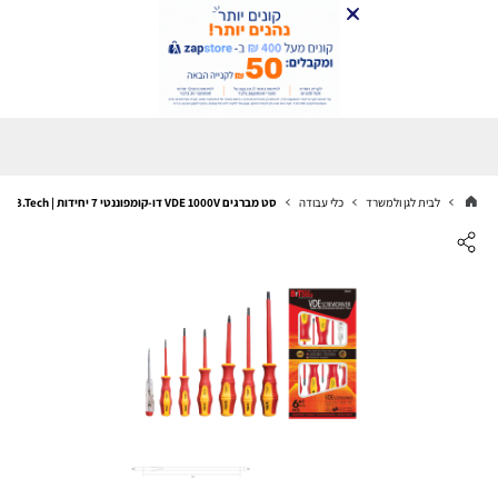
לבית לגן ולמשרד
כלי עבודה
סט מברגים VDE 1000V דו-קומפוננטי 7 יחידות | B.Tech