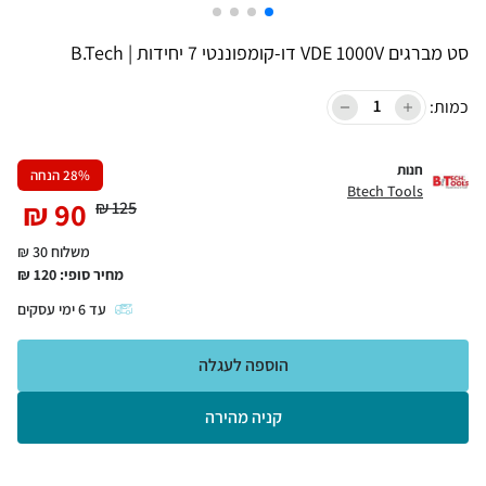
סט מברגים VDE 1000V דו-קומפוננטי 7 יחידות | B.Tech
כמות:
חנות
% הנחה
28
Btech Tools
₪
90
₪
125
משלוח 30 ₪
מחיר סופי:
120
₪
עד
6
ימי עסקים
הוספה לעגלה
קניה מהירה