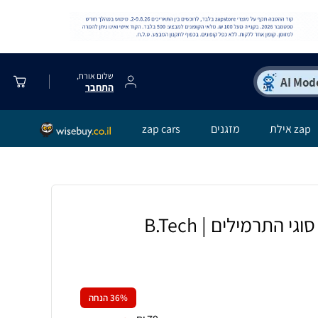
שלום אורח,
התחבר
zap אילת
מזגנים
zap cars
 התרמילים | B.Tech
% הנחה
36