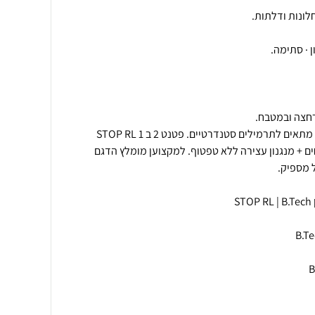
🎯 רגיל או 2 ב 1?האקדח הרגיל מתאים לתרמילים סטנדרטיים. פטנט 2 ב 1 STOP RL
ם + מנגנון עצירה ללא טפטוף. למקצוען מומלץ הדגם