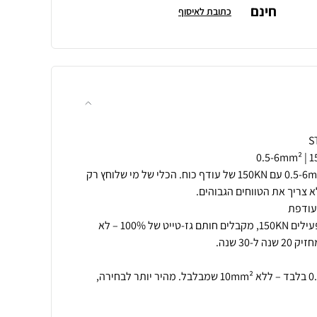
חינם
כתובת לאיסוף
לוחץ מתמחה בטווח הקטן – 0.5-6mm² עם 150KN של עודף כוח. הכלי של מי שלוחץ רק
כשנעל מצריכה 80KN ואתם מפעילים 150KN, מקבלים חותם גז-טייט של 100% – לא
3 תאים ממוקדים על הטווח 0.5-6 בלבד – ללא 10mm² שמבלבל. מהיר יותר לבחירה,