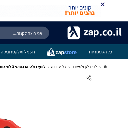
כל הקטגוריות
חשמל ואלקטרוניקה
לבית לגן ולמשרד
כלי עבודה
לוחץ רצ׳ט ארגונומי 3 לחיצות 0.5-6 מ"מ 150KN | B.Tech