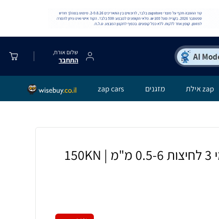
שלום אורח,
התחבר
zap אילת
מזגנים
zap cars
לוחץ רצ׳ט ארגונומי 3 לחיצות 0.5-6 מ"מ 150KN |