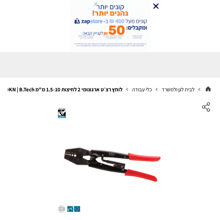
לבית לגן ולמשרד
כלי עבודה
לוחץ רצ׳ט ארגונומי 2 לחיצות 1.5-10 מ"מ 100KN | B.Tech