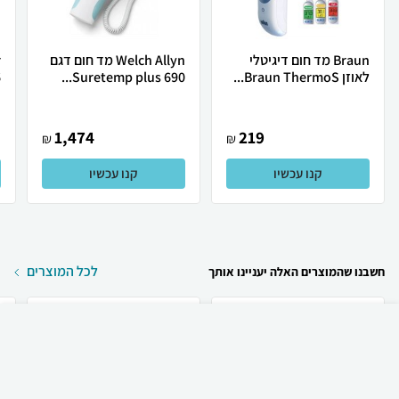
Braun מד חום דיגיטלי
Welch Allyn מד חום דגם
לאוזן Braun ThermoS...
Suretemp plus 690...
6
1,474
219
₪
₪
קנו עכשיו
קנו עכשיו
לכל המוצרים
חשבנו שהמוצרים האלה יעניינו אותך
₪
824
קניה מהירה
הוספה לעגלה
משלוח חינם