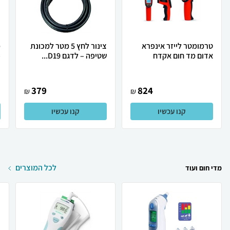
טרמומטר לייזר אינפרא
צינור לחץ 5 מטר למכונת
מ
אדום מד חום אקדח
שטיפה – לדגם D19...
פ
379
824
₪
₪
קנו עכשיו
קנו עכשיו
לכל המוצרים
מדי חום ועוד