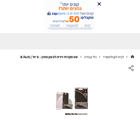
לבית לגן ולמשרד
כלי עבודה
סט מקדחי וידיה לבטון מזוין – 8 יח' | B.Tech