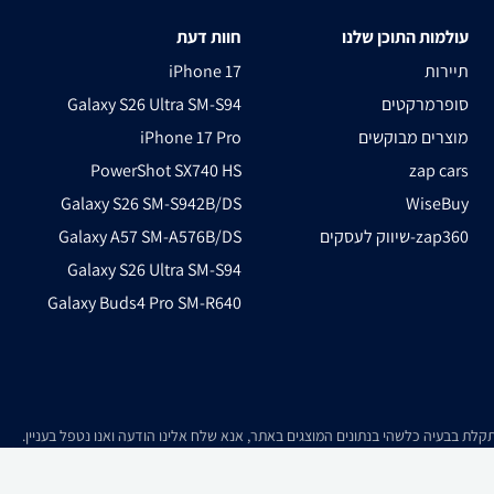
עולמות התוכן שלנו
חוות דעת
תיירות
iPhone 17
סופרמרקטים
Galaxy S26 Ultra SM-S94
מוצרים מבוקשים
iPhone 17 Pro
PowerShot SX740 HS
zap cars
Galaxy S26 SM-S942B/DS
WiseBuy
שיווק לעסקים-zap360
Galaxy A57 SM-A576B/DS
Galaxy S26 Ultra SM-S94
Galaxy Buds4 Pro SM-R640
. אם זיהיתם תמונה או תוכן כלשהו בו אתם בעלי זכויות יוצרים, אתם רשאים לפנות אלינ