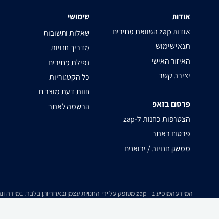
אודות
שימושי
השוואת מחירים zap אודות
שאלות ותשובות
תנאי שימוש
מדריך חנויות
האיזור האישי
נפילת מחירים
יצירת קשר
כל הקטגוריות
חוות דעת מוצרים
פרסום בזאפ
הרשמה לאתר
zap-הצטרפות כחנות ל
פרסום באתר
ממשק חנויות / יבואנים
המידע המופיע ב - zap מסופק על ידי החנויות עצמן ובאחריותן בלבד. במידה ונתקלת בבעיה כלשהי בנתונים המוצגים באתר, אנא שלח אלינו הודעה ואנו נטפל בעניין.
חלק מהתמונות והתכנים המופיעים באתר זה הוכנו בעזרת מחוללי בינה מלאכותית