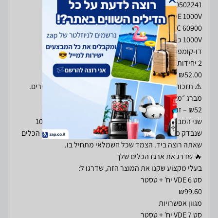
⚠️ תזכורת: בעבודה עם חשמל חי – רק מברגי VDE מאושרים.
שני המברגים הנפוצים ביותר בלוח חשמל, עם בידוד 1000V
שנבדק מברג-מברג. כשאתה עומד מול לוח חי – אלה שני הכלים