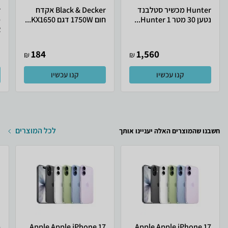
Hunter מכשיר סטלבנד
Black & Decker אקדח
נטען 30 מטר Hunter 1...
חום 1750W דגם KX1650...
מ
.
184
1,560
₪
₪
קנו עכשיו
קנו עכשיו
לכל המוצרים
חשבנו שהמוצרים האלה יעניינו אותך
Apple Apple iPhone 17
Apple Apple iPhone 17