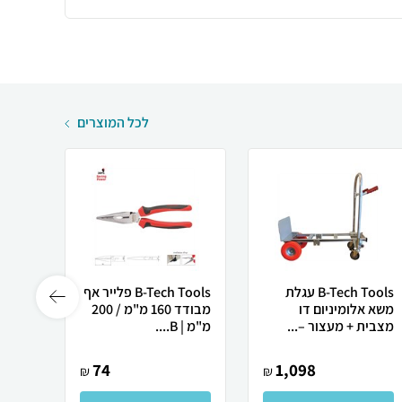
לכל המוצרים
B-Tech Tools עגלת
B-Tech Tools פלייר אף
משא אלומיניום דו
מבודד 160 מ"מ / 200
מצבית + מעצור –...
מ"מ | B....
65Mn עד Ø42 מ"מ.
74
1,098
₪
₪