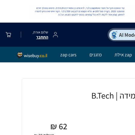
שלום אורח,
התחבר
zap אילת
מזגנים
zap cars
| B.Tech
₪
62