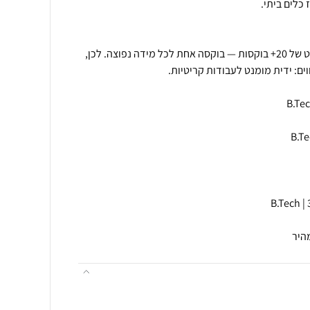
🎯 למה מולטי?במקום לשאת סט של 20+ בוקסות — בוקסה אחת לכל מידה נפוצה. לכן,
היר