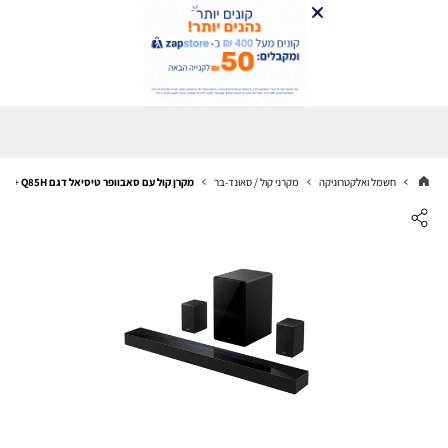
חשמל ואלקטרוניקה
מקרני קול / סאונד-בר
מקרן קול עם סאבוופר טיסיאל דגם Q85H +אחוריים