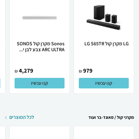
LG מקרן קול LG S65TR
Sonos מקרן קול SONOS
ARC ULTRA צבע לבן י...
S
4,279
979
₪
₪
קנו עכשיו
קנו עכשיו
לכל המוצרים
מקרני קול / סאונד-בר ועוד