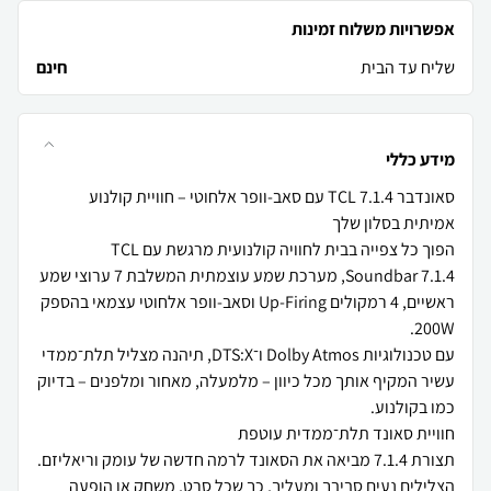
אפשרויות משלוח זמינות
שליח עד הבית
חינם
מידע כללי
סאונדבר TCL 7.1.4 עם סאב-וופר אלחוטי – חוויית קולנוע
הפוך כל צפייה בבית לחוויה קולנועית מרגשת עם TCL
Soundbar 7.1.4, מערכת שמע עוצמתית המשלבת 7 ערוצי שמע
ראשיים, 4 רמקולים Up-Firing וסאב-וופר אלחוטי עצמאי בהספק
עם טכנולוגיות Dolby Atmos ו־DTS:X, תיהנה מצליל תלת־ממדי
עשיר המקיף אותך מכל כיוון – מלמעלה, מאחור ומלפנים – בדיוק
תצורת ‎7.1.4‎ מביאה את הסאונד לרמה חדשה של עומק וריאליזם.
הצלילים נעים סביבך ומעליך, כך שכל סרט, משחק או הופעה