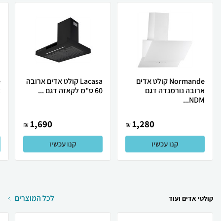
Normande קולט אדים
Lacasa קולט אדים ארובה
ארובה נורמנדה דגם
60 ס"מ לקאזה דגם ...
א
.
NDM...
1,690
1,280
₪
₪
קנו עכשיו
קנו עכשיו
לכל המוצרים
קולטי אדים ועוד