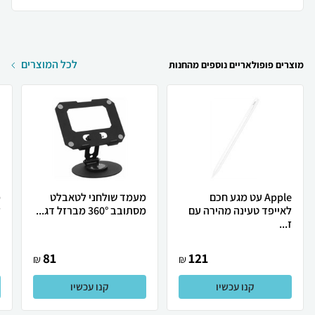
לכל המוצרים
מוצרים פופולאריים נוספים מהחנות
Apple עט מגע חכם
מעמד שולחני לטאבלט
מ
לאייפד טעינה מהירה עם
מסתובב 360° מברזל דג...
ל
ז...
81
121
₪
₪
קנו עכשיו
קנו עכשיו