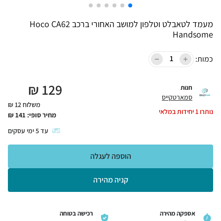
מעמד לטאבלט וטלפון למושב האחורי ברכב Hoco CA62
Handsome
כמות:
₪
129
חנות
סמארטקייס
משלוח 12 ₪
נותרו
1
יחידות במלאי
מחיר סופי:
141
₪
עד
5
ימי עסקים
הוספה לעגלה
קניה מהירה
אספקה מהירה
רכישה בטוחה