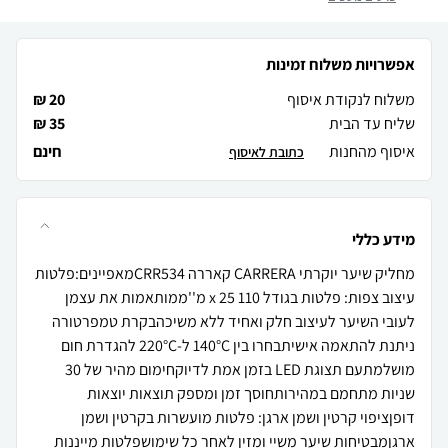
אפשרויות משלוח זמינות
משלוח לנקודת איסוף
20 ₪
שליח עד הבית
35 ₪
איסוף מהחנות
חינם
כתובת לאיסוף
מידע כללי
מחליק שיער יוקרתי CARRERA קאררה CRR534מאפיינים:פלטות
עיצוב צפות: פלטות בגודל 110 x 25 מ''ממותאמות את עצמן
לעובי השיער לעיצוב חלק ואחיד ללא משיכהבקרת טמפרטורה
ניתנת להתאמה אישיתבחרו בין 140°C ל-220°C להגדרת חום
מושלמתעם תצוגת LED בזמן אמת לדיוקחימום מהיר של 30
שניות מתחמם במהירותחוסך זמן ומספק תוצאות יוצאות
דופןציפוי קרטין ושמן ארגן: פלטות מועשרות בקרטין ושמן
ארגןמבטיחות שיער משיי ומזין לאחר כל שימושפלטות מייננות