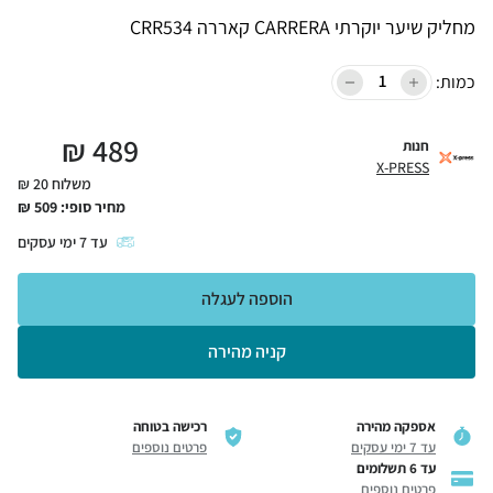
מחליק שיער יוקרתי CARRERA קאררה CRR534
כמות:
₪
489
חנות
X-PRESS
משלוח 20 ₪
מחיר סופי:
509
₪
עד
7
ימי עסקים
הוספה לעגלה
קניה מהירה
אספקה מהירה
רכישה בטוחה
עד 7 ימי עסקים
פרטים נוספים
עד 6 תשלומים
פרטים נוספים