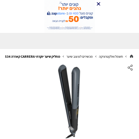
חשמל ואלקטרוניקה
מכשירים לעיצוב שיער
מחליק שיער יוקרתי CARRERA קאררה CRR534