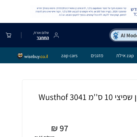
שלום אורח,
התחבר
zap אילת
מזגנים
zap cars
₪
97