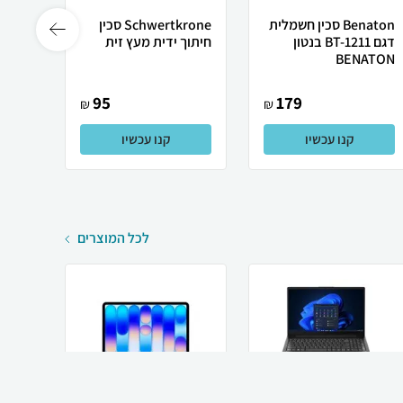
Benaton סכין חשמלית
Schwertkrone סכין
דגם BT-1211 בנטון
חיתוך ידית מעץ זית
קילוף
BENATON
זית
95
179
₪
₪
קנו עכשיו
קנו עכשיו
לכל המוצרים