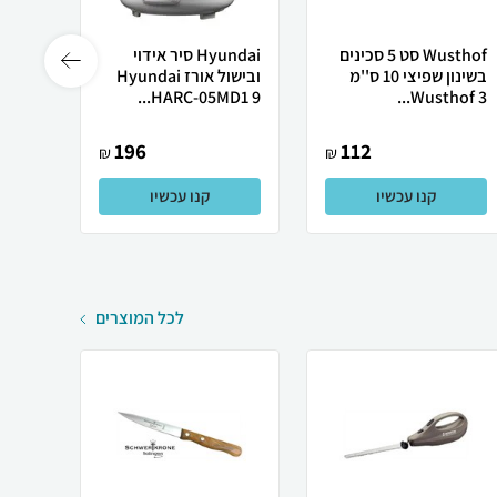
Wusthof סט 5 סכינים
Hyundai סיר אידוי
בשינון שפיצי 10 ס''מ
ובישול אורז Hyundai
 5...
HARC-05MD1 9...
Wusthof 3...
196
112
₪
₪
קנו עכשיו
קנו עכשיו
לכל המוצרים