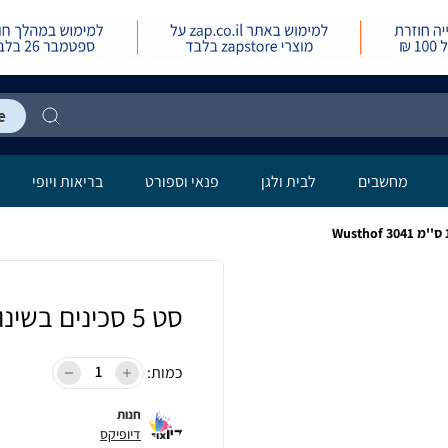
מחשבים
לבית ולגן
פנאי וספורט
בריאות ויופי
סט 5 סכינים בשינון שפיצי 10 ס''מ Wusthof 3041
כמות:
חנות
דיופיקס