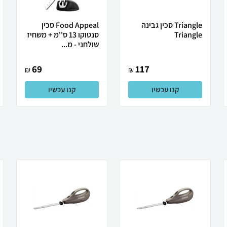
Triangle סכין גבינה
Food Appeal סכין
Triangle
סנטוקו 13 ס''מ + משחיז
שולחני - מ...
69
117
₪
₪
קנו עכשיו
קנו עכשיו