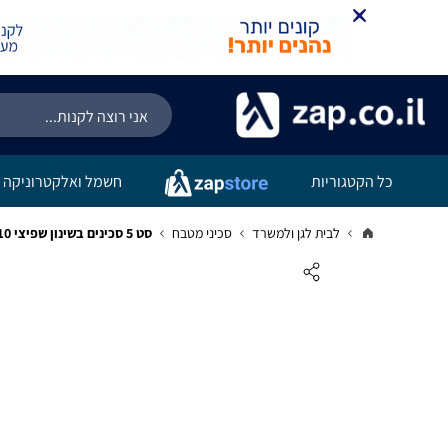
כל הקטגוריות
חשמל ואלקטרוניקה
לבית לגן ולמשרד
סכיני מטבח
סט 5 סכינים בשינון שפיצי 10 ס''מ Wusthof 3041