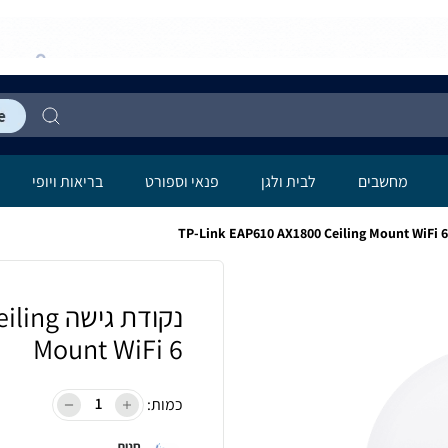
מחשבים
לבית ולגן
פנאי וספורט
בריאות ויופי
נקודת ג
Mount WiFi 6
כמות:
חנות