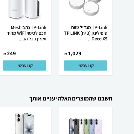
TP-Link מגדיל טווח
TP-Link נתב Mesh
טיפילינק (3 יח) TP LINK
חכם לכיסוי WiFi מהיר
Deco X5...
ואמין בכל הב...
249
1,029
₪
₪
קנו עכשיו
קנו עכשיו
חשבנו שהמוצרים האלה יעניינו אותך