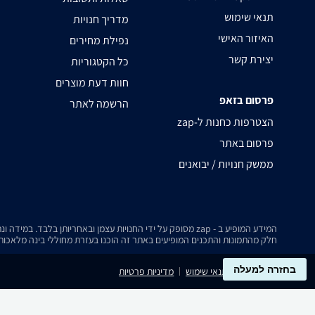
תנאי שימוש
מדריך חנויות
האיזור האישי
נפילת מחירים
יצירת קשר
כל הקטגוריות
חוות דעת מוצרים
פרסום בזאפ
הרשמה לאתר
zap-הצטרפות כחנות ל
פרסום באתר
ממשק חנויות / יבואנים
המידע המופיע ב - zap מסופק על ידי החנויות עצמן ובאחריותן בלבד. במידה ונתקלת בבעיה כלשהי בנתונים המוצגים באתר, אנא שלח אלינו הודעה ואנו נטפל בעניין.
חלק מהתמונות והתכנים המופיעים באתר זה הוכנו בעזרת מחוללי בינה מלאכותית
בחזרה למעלה
נגישות
תנאי שימוש
מדיניות פרטיות