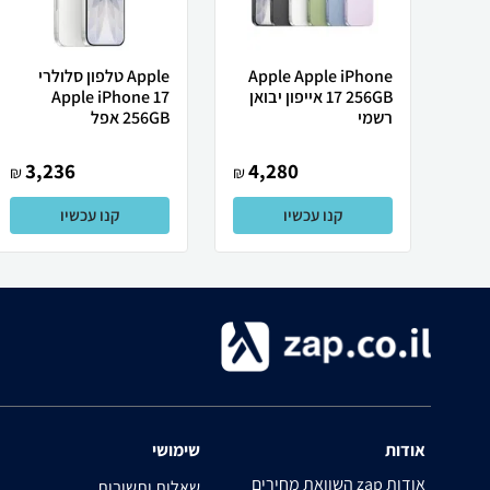
Apple Apple iPhone
Apple טלפון סלולרי
17 256GB אייפון יבואן
Apple iPhone 17
רשמי
256GB אפל
3,236
4,280
₪
₪
קנו עכשיו
קנו עכשיו
אודות
שימושי
השוואת מחירים zap אודות
שאלות ותשובות