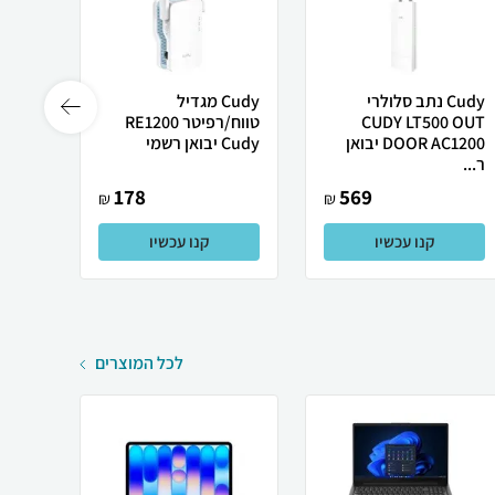
Cudy נתב סלולרי
Cudy ‏מגדיל
CUDY LT500 OUT
טווח/רפיטר RE1200
-Band
DOOR AC1200 יבואן
Cudy יבואן רשמי
E1200
ר...
178
569
₪
₪
קנו עכשיו
קנו עכשיו
לכל המוצרים