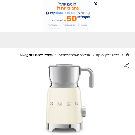
חשמל ואלקטרוניקה
מכשירים משלימים למטבח
‏מקציף חלב Smeg MFF11