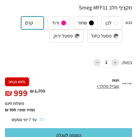
‏מקציף חלב Smeg MFF11
צבע
:
לבן
שחור
ורוד
קרם
פסטל כחול
פסטל ירוק
כמות:
חנות
% הנחה
44
מובייל סלולר+
₪
999
₪
1,799
משלוח חינם
מחיר סופי:
999
₪
עד
7
ימי עסקים
הוספה לעגלה