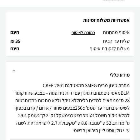
אפשרויות משלוח זמינות
איסוף מהחנות
חינם
כתובת לאיסוף
שליח עד הבית
35 ₪
משלוח לנקודת איסוף
חינם
מידע כללי
מחבת טיגון מבית SMEG סמאג דגם CKFF 2801
BLMמאפיינים:מחבת טיגון עם ידית נירוסטה – בצבע שחורקוטר
28 ס”ממתאים למדיח כליםללא ניקל וללא מתכות כבדותבטוח
לשימוש בתנור עד טמפ’ 250cצבעים שחור / אדום / קרם בכפוף
למלאימקור חשמל נטומפרט טכנימשקל נקי 2 ק''געומק 29.4
ס''מרוחב 52 ס''מגובה 8.8 ס''מקיבולת 2.7 ליטראחריות לשנה
ע''י גולן ווסט ליין היבואן הרשמי