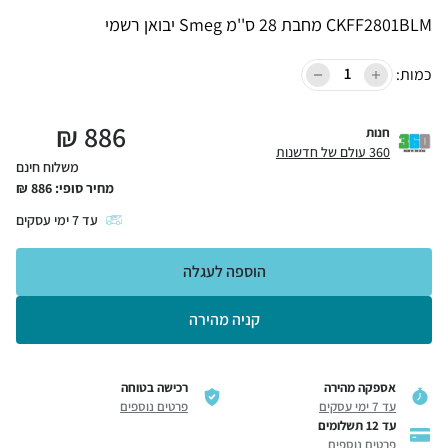
CKFF2801BLM מחבת 28 ס''מ Smeg יבואן רשמי
כמות:
₪
886
חנות
360 עולם של חדשנות
משלוח חינם
מחיר סופי:
886
₪
עד
7
ימי עסקים
הוספה לעגלה
קניה מהירה
אספקה מהירה
רכישה בטוחה
עד 7 ימי עסקים
פרטים נוספים
עד 12 תשלומים
פרטים נוספים