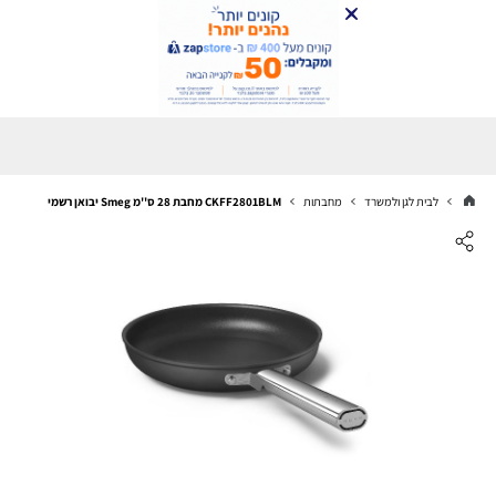
לבית לגן ולמשרד
מחבתות
CKFF2801BLM מחבת 28 ס''מ Smeg יבואן רשמי