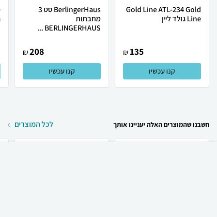
Gold Line ATL-234 Gold
BerlingerHaus סט 3
Line גולד ליין
מחבתות
BERLINGERHAUS ...
ר
208
135
₪
₪
קנו עכשיו
קנו עכשיו
לכל המוצרים
חשבנו שהמוצרים האלה יעניינו אותך
₪
886
קניה מהירה
הוספה לעגלה
משלוח חינם
Apple Apple iPhone 17
Apple Apple iPhone 17