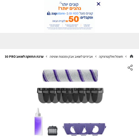
חשמל ואלקטרוניקה
אביזרים לשואב אבק ומכונות שטיפה
ערכת תחזוקה לשואב NARWAL S30 PRO נארוול דגם 145168H