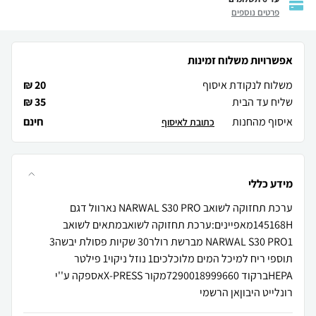
פרטים נוספים
אפשרויות משלוח זמינות
משלוח לנקודת איסוף
20 ₪
שליח עד הבית
35 ₪
איסוף מהחנות
חינם
כתובת לאיסוף
מידע כללי
ערכת תחזוקה לשואב NARWAL S30 PRO נארוול דגם
145168Hמאפיינים:ערכת תחזוקה לשואבמתאים לשואב
NARWAL S30 PRO1 מברשת רולר30 שקיות פסולת יבשה3
תוספי ריח למיכל המים מלוכלכים1 נוזל ניקוי1 פילטר
HEPAברקוד 7290018999660מקור X-PRESSאספקה ע''י
רונלייט היבוןאן הרשמי