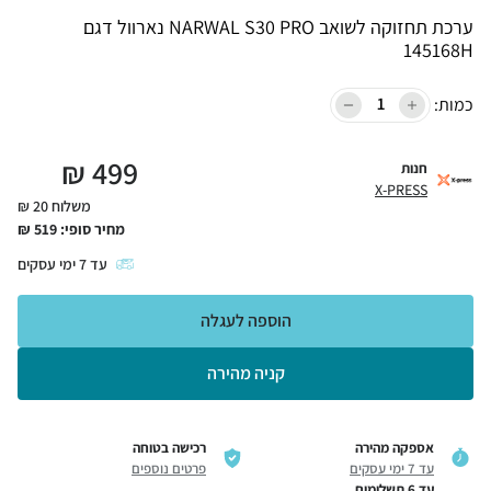
ערכת תחזוקה לשואב NARWAL S30 PRO נארוול דגם
145168H
כמות:
₪
499
חנות
X-PRESS
משלוח 20 ₪
מחיר סופי:
519
₪
עד
7
ימי עסקים
הוספה לעגלה
קניה מהירה
אספקה מהירה
רכישה בטוחה
עד 7 ימי עסקים
פרטים נוספים
עד 6 תשלומים