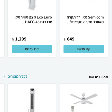
Semicom מאוורר תקרה
Eco Euro מצנן אוויר אקו
מאוורר תקרה מקיאטו '...
יורו דגם HAFC-45...
ו
1,299
649
₪
₪
קנו עכשיו
קנו עכשיו
לכל המוצרים
מאווררים ועוד