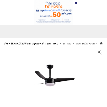
חשמל ואלקטרוניקה
מאווררים
מאוורר תקרה "42 סמיקום דגם SENS CCT20W + שלט