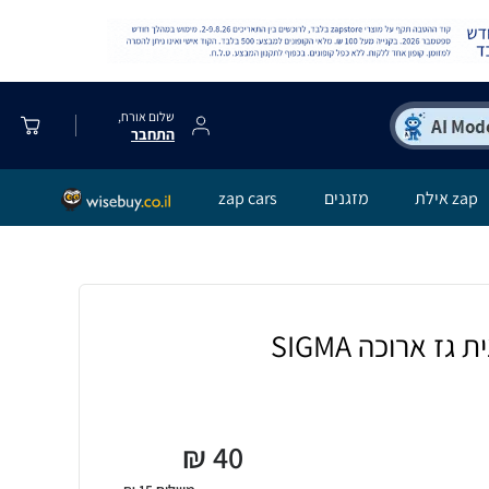
שלום אורח,
התחבר
zap אילת
מזגנים
zap cars
₪
40