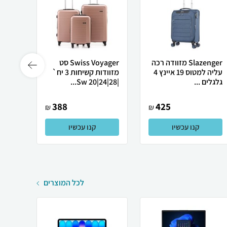
Slazenger מזוודה רכה
Swiss Voyager סט
עליה למטוס 19 איינץ 4
מזוודות קשיחות 3 יח`
גלגלים ...
|28|24|20 Sw...
ק"ג 28'' אינץ'...
388
425
₪
₪
קנו עכשיו
קנו עכשיו
לכל המוצרים