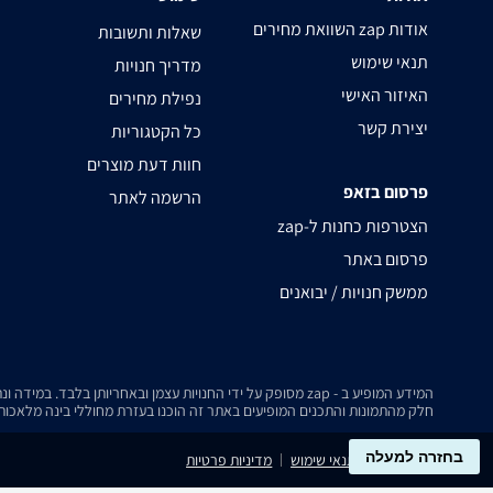
השוואת מחירים zap אודות
שאלות ותשובות
תנאי שימוש
מדריך חנויות
האיזור האישי
נפילת מחירים
יצירת קשר
כל הקטגוריות
חוות דעת מוצרים
פרסום בזאפ
הרשמה לאתר
zap-הצטרפות כחנות ל
פרסום באתר
ממשק חנויות / יבואנים
המידע המופיע ב - zap מסופק על ידי החנויות עצמן ובאחריותן בלבד. במידה ונתקלת בבעיה כלשהי בנתונים המוצגים באתר, אנא שלח אלינו הודעה ואנו נטפל בעניין.
חלק מהתמונות והתכנים המופיעים באתר זה הוכנו בעזרת מחוללי בינה מלאכותית
בחזרה למעלה
נגישות
תנאי שימוש
מדיניות פרטיות