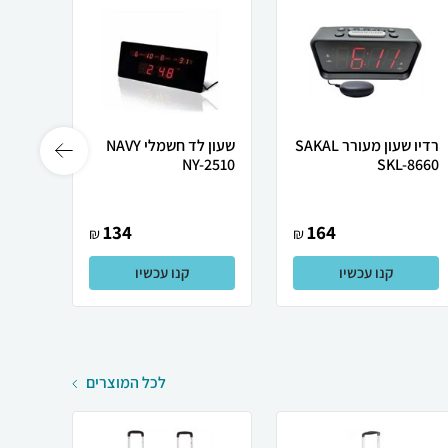
רדיו שעון מעורר SAKAL
שעון לד חשמלי NAVY
ערכת 
SKL-8660
NY-2510
מתקד
134
164
₪
₪
קנו עכשיו
קנו עכשיו
לכל המוצרים