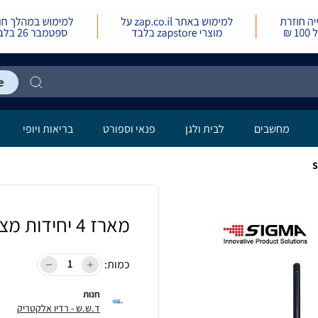
מחשבים
לבית ולגן
פנאי וספורט
בריאות ויופי
מארז 4 יחידות מצית גז ארוכה SIGMA
כמות:
חנות
ד.ש.ש - רדיו אלקטריק