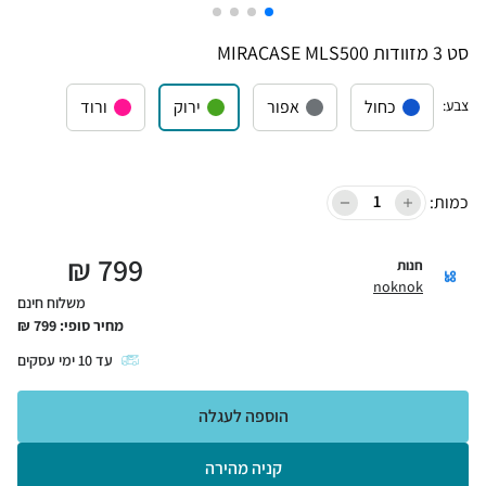
סט 3 מזוודות MIRACASE MLS500
צבע
:
כחול
אפור
ירוק
ורוד
כמות:
₪
799
חנות
noknok
משלוח חינם
מחיר סופי:
799
₪
עד
10
ימי עסקים
הוספה לעגלה
קניה מהירה