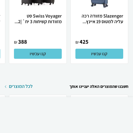
Slazenger מזוודה רכה
Swiss Voyager סט
עליה למטוס 19 איינץ...
מזוודות קשיחות 3 יח` |2...
ק
388
425
₪
₪
קנו עכשיו
קנו עכשיו
לכל המוצרים
חשבנו שהמוצרים האלה יעניינו אותך
₪
799
קניה מהירה
הוספה לעגלה
משלוח חינם