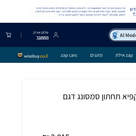
שלום אורח,
התחבר
zap אילת
מזגנים
zap cars
פיא תחתון סמסונג דגם