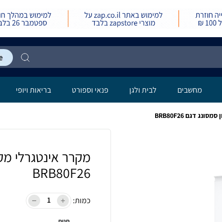
מחשבים
לבית ולגן
פנאי וספורט
בריאות ויופי
ג דגם BRB80F26
מקרר אינטגרלי מק
BRB80F26
כמות:
חנות