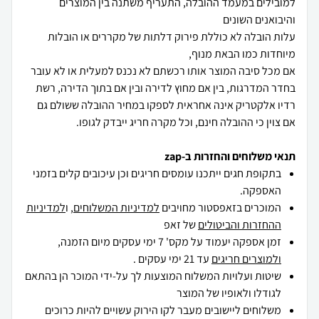
למובילים במעמד ההובלה, התעריף משתנה בין המוצרים
עלות הובלה לא כוללת פירוק דלתות של מקררים או הובלות
אם מכל סיבה המוצר אותו רכשתם לא נכנס למעלית או לא עובר
בחדר המדרגות, בין אם מחוץ לדירה ובין אם בתוך הדירה, רשת
רדיו אלקטריק אינה אחראית לספקו במחיר ההובלה ששולם גם
אם צוין כי ההובלה חינם, וכל מקרה חריג ייבדק לגופו.
תנאי משלוחים והחזרות ב-zap
בתקופת חגים ייתכנו עומסים חריגים וכן עיכובים קלים בזמני
האספקה.
המוכרים בזאפסטור מחויבים
למדיניות המשלוחים
, ו
למדיניות
ההחזרות והביטולים
של זאפ
זמן אספקה יעמוד על מקס' 7 ימי עסקים מיום הזמנה,
ולמוצרים חריגים
עד 21 ימי עסקים .
שיטות ועלויות המשלוח המוצעות לך על-ידי המוכר הן בהתאם
לגודלו ולאופיו של המוצר
משלוחים ליישובים מעבר לקו הירוק עשויים להיות כרוכים