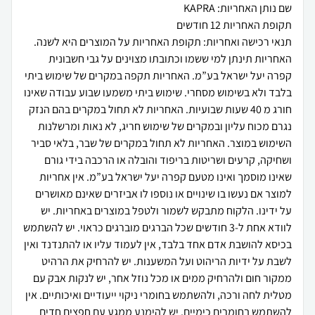
שם נותן האחריות: KAPRA
תקופת האחריות 12 חודשים
תנאי רכישה ואחריות: תקופת האחריות על המוצרים היא לשנה.
האחריות תינתן למי ששמו וכתובתו מצוינים על גבי חשבונית
קפרה יעל ישראל בע”מ. האחריות תקפה במקרים של שימוש ביתי
בלבד ולא בשימוש מסחרי. שימוש ביתי משמעו שבוע עבודה שאינו
חורג מ 40 שעות שבועיות. האחריות לא תחול במקרים בהם הנזק
נגרם מכוח עליון ובמקרים של שימוש חריג, לא נאות ומרשלנות
השימוש במוצר. האחריות לא תחול במקרים של שבר, בלאי סביר
ושחיקה, קרעים ושריטות בריפוד והובלה או הרכבה בידי גורם
שאינו מוסמך ואינו מטעם קפרה יעל ישראל בע”מ. אין אחריות
למוצר אם נעשו בו שינויים או נוספו לו אביזרים שאינם מאושרים
על ידינו. הלקוח מתבקש לשמור ולטפל במוצרים באחריות. יש
לוודא אחת ל-3 חודשים שכל הברגים מוברגים כראוי. יש להשתמש
בכיסא להושבת אדם אחד בלבד, אין לעמוד עליו או להתנדנד ואין
לשבת על ידיות הריהוט ועל המשענות. יש להרחיק את הרהיט
ממקור חום ולהרחיק ממים או מכל נוזל אחר, יש לנקות אבק עם
מטלית לחה ורכה, ולהשתמש בחומרי ניקוי ייעודיים ואיכותיים. אין
להשתמש בחומרים כימיים. יש להימנע ממגע עם חפצים חדים