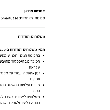
אחריות ויבואן
שם נותן האחריות: SmartCase
משלוחים והחזרות
תנאי משלוחים והחזרות ב-zap
בתקופת חגים ייתכנו עומסים 
המוכרים בזאפסטור מחויבים
של זאפ
זמן אספקה יעמוד על מקס' 7 ימי עסקים מיום הזמנה,
עסקים .
שיטות ועלויות המשלוח המוצ
המוצר
משלוחים ליישובים מעבר לקו
בהתאם ליעד ולספק המשלוח