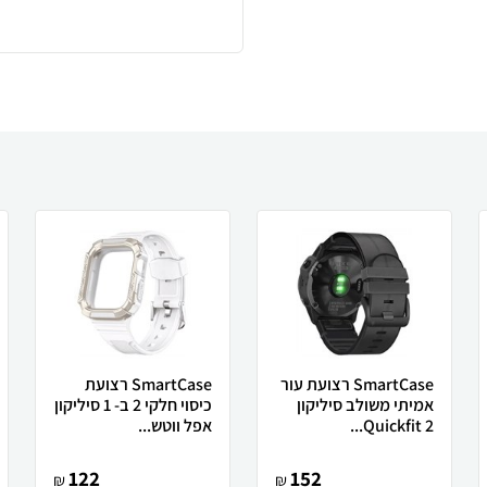
SmartCase רצועת עור
SmartCase רצועת
אמיתי משולב סיליקון
כיסוי חלקי 2 ב- 1 סיליקון
Quickfit 2...
אפל ווטש...
122
152
₪
₪