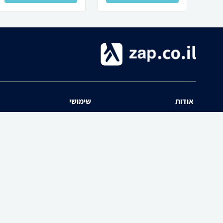
אודות
שימושי
השוואת מחירים zap אודות
שאלות ותשובות
תנאי שימוש
מדריך חנויות
האיזור האישי
נפילת מחירים
יצירת קשר
כל הקטגוריות
חוות דעת מוצרים
פרסום בזאפ
הרשמה לאתר
zap-הצטרפות כחנות ל
פרסום באתר