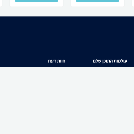
עולמות התוכן שלנו
חוות דעת
תיירות
iPhone 17
סופרמרקטים
Galaxy S26 Ultra SM-S94
מוצרים מבוקשים
iPhone 17 Pro
PowerShot SX740 HS
zap cars
Galaxy S26 SM-S942B/DS
WiseBuy
שיווק לעסקים-zap360
Galaxy A57 SM-A576B/DS
Galaxy S26 Ultra SM-S94
Galaxy Buds4 Pro SM-R640