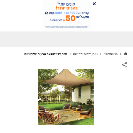
פנאי וספורט
גזיבו, ציליות ושמשיות
רשת צל GPT עם טבעות אלומיניום