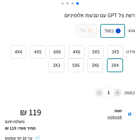
רשת צל GPT עם טבעות אלומיניום
בז'
צבע
:
כחול
4X4
4X5
6X6
4X6
5X5
3X5
מידה
:
3X3
5X6
3X6
3X4
כמות:
₪
119
חנות
noknok
משלוח חינם
מחיר סופי:
119
₪
עד
10
ימי עסקים