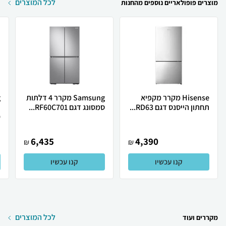
לכל המוצרים
מוצרים פופולאריים נוספים מהחנות
Hisense מקרר מקפיא
Samsung מקרר 4 דלתות
תחתון הייסנס דגם RD63...
סמסונג דגם RF60C701...
.
6,435
4,390
₪
₪
קנו עכשיו
קנו עכשיו
לכל המוצרים
מקררים ועוד