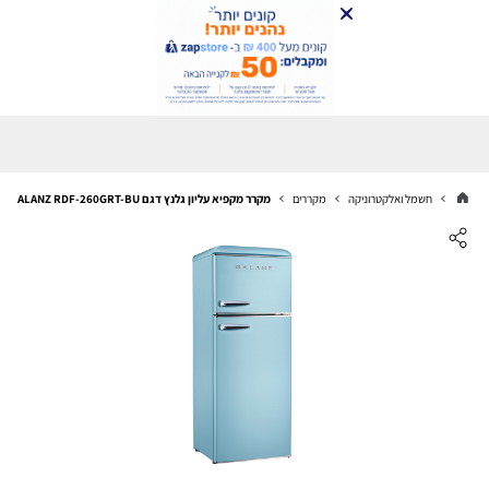
חשמל ואלקטרוניקה
מקררים
מקרר מקפיא עליון גלנץ דגם GALANZ RDF-260GRT-BU תכלת רטרו