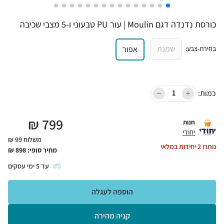
כורסת נדנדה דגם Moulin | עור PU טבעוני ו-5 מצבי שכיבה
שמנת
בחירת-צבע
:
אפור
כמות:
₪
799
חנות
יחודי
משלוח 99 ₪
נותרו
2
יחידות במלאי
מחיר סופי:
898
₪
עד
5
ימי עסקים
הוספה לעגלה
קניה מהירה