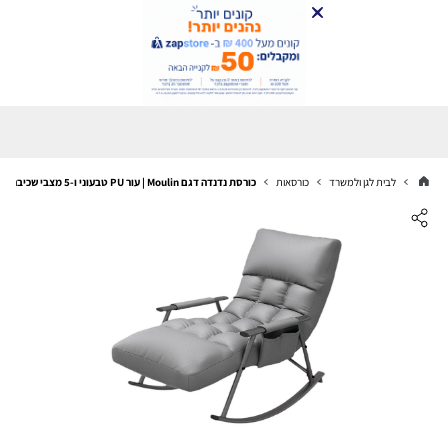
לבית לגן ולמשרד
כורסאות
כורסת נדנדה דגם Moulin | עור PU טבעוני ו-5 מצבי שכיבה