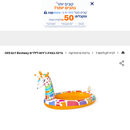
לבית לגן ולמשרד
בריכות נוי ומזרקות
בריכה בצורת ג’ירפה לילדים Bestway דגם 53089